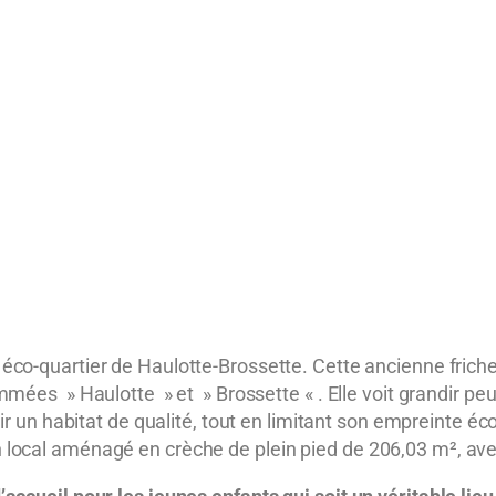
l
éco-quartier de Haulotte-Brossette
. Cette ancienne frich
mmées » Haulotte » et » Brossette « . Elle voit grandir pe
rir un habitat de qualité, tout en limitant son empreinte éc
local aménagé en crèche de plein pied de 206,03 m², avec 