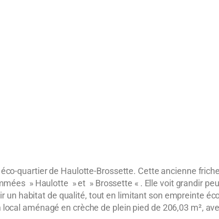
l
éco-quartier de Haulotte-Brossette
. Cette ancienne frich
mmées » Haulotte » et » Brossette « . Elle voit grandir pe
rir un habitat de qualité, tout en limitant son empreinte éc
local aménagé en crèche de plein pied de 206,03 m², avec 