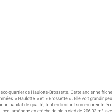
l
éco-quartier de Haulotte-Brossette
. Cette ancienne frich
mmées » Haulotte » et » Brossette « . Elle voit grandir pe
rir un habitat de qualité, tout en limitant son empreinte éc
local aménagé en crèche de plein pied de 206,03 m², avec 