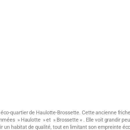
l
éco-quartier de Haulotte-Brossette
. Cette ancienne frich
mmées » Haulotte » et » Brossette « . Elle voit grandir pe
rir un habitat de qualité, tout en limitant son empreinte éc